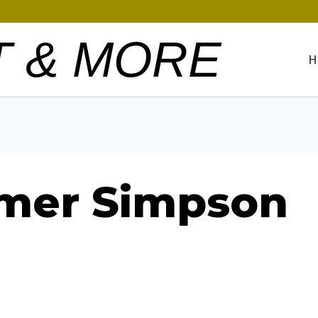
T & MORE
H
omer Simpson