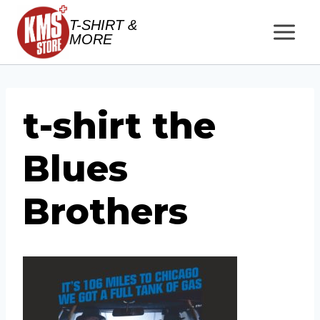
Salta
T-SHIRT &
al
MORE
contenuto
t-shirt the
Blues
Brothers