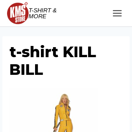
Salta
T-SHIRT &
al
MORE
contenuto
t-shirt KILL
BILL