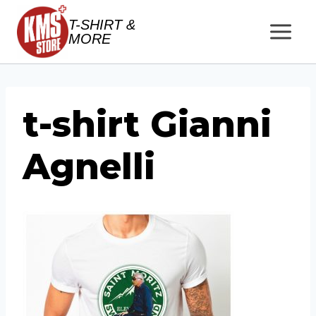
Salta
T-SHIRT &
al
MORE
contenuto
t-shirt Gianni
Agnelli