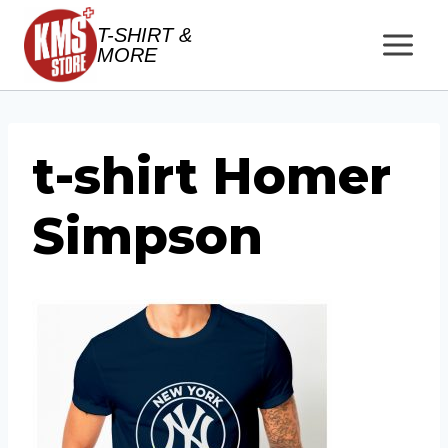
Salta
T-SHIRT &
al
MORE
contenuto
t-shirt Homer
Simpson