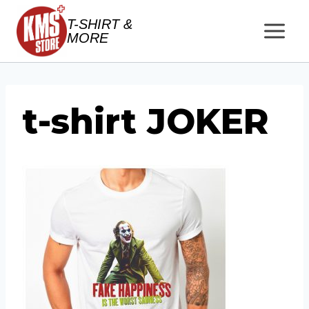
Salta
T-SHIRT &
al
MORE
contenuto
t-shirt JOKER