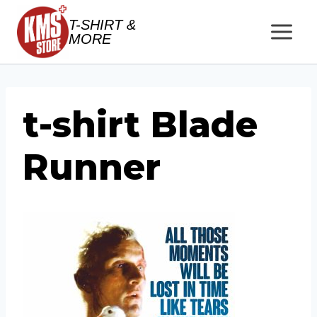
Salta
T-SHIRT &
al
MORE
contenuto
t-shirt Blade
Runner