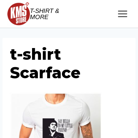
Salta
T-SHIRT &
al
MORE
contenuto
t-shirt
Scarface