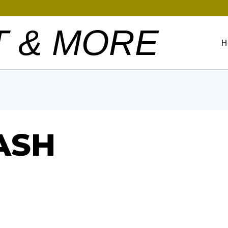
T & MORE
H
LASH