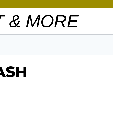
T & MORE
H
LASH