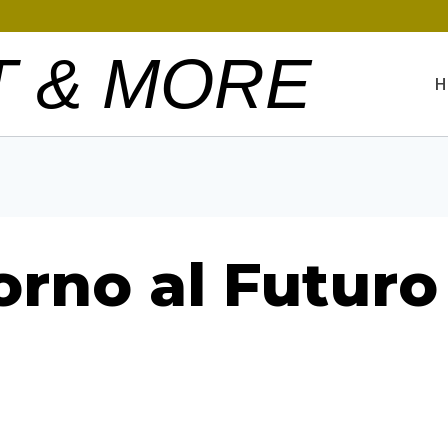
T & MORE
H
torno al Futuro