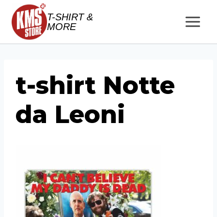
Salta
T-SHIRT &
al
MORE
contenuto
t-shirt Notte
da Leoni