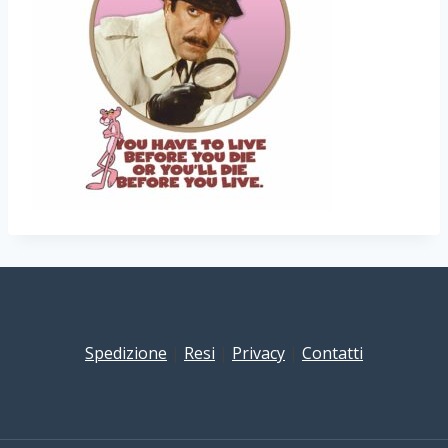
Spedizione
|
Resi
|
Privacy
|
Contatti