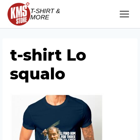
Salta
T-SHIRT &
al
MORE
contenuto
t-shirt Lo
squalo