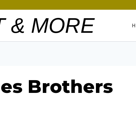
T & MORE
H
ues Brothers