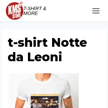
Salta
T-SHIRT &
al
MORE
contenuto
t-shirt Notte
da Leoni