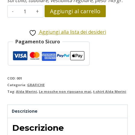
sul collo, tubolare, vestibilità regolare, peso 145 gr.
Alda
Aggiungi al carrello
Merini
quantità
Aggiungi alla lista dei desideri
Pagamento Sicuro
COD:
001
Categoria:
GRAFICHE
Tag:
Alda Merini
,
Le mosche non riposano mai
,
t-shirt Alda Merini
Descrizione
Descrizione