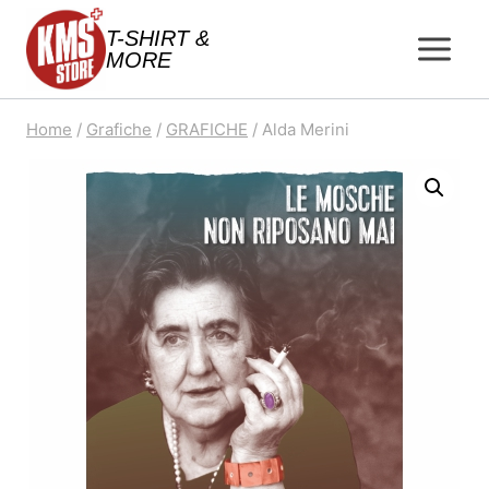
Salta
T-SHIRT &
al
MORE
contenuto
Home
/
Grafiche
/
GRAFICHE
/
Alda Merini