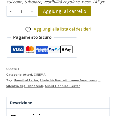
sul collo, tubolare, vestibilità regolare, peso 145 gr.
Hannibal
Aggiungi al carrello
Lecter
quantità
Aggiungi alla lista dei desideri
Pagamento Sicuro
COD:
054
Categorie:
Attori
,
CINEMA
Tag:
Hannibal Lecter
,
I hate his liver with some fava beans
,
il
Silenzio degli Innocenti
,
t-shirt Hannibal Lecter
Descrizione