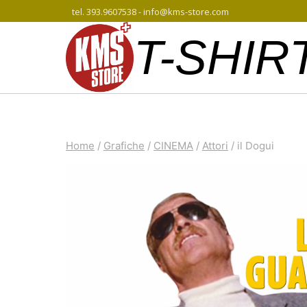
Salta
tel. 393.9607538 - info@kms-store.com
al
T-SHIR
contenuto
Home
/
Grafiche
/
CINEMA
/
Attori
/
il Dogui