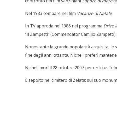
confronto nei film vanziniani
Sapore di mare
de
Nel 1983 compare nel film
Vacanze di Natale
.
In TV approda nel 1986 nel programma
Drive I
“Il Zampetti” (Commendator Camillo Zampetti), u
Nonostante la grande popolarità acquisita, le s
fine degli anni ottanta, Nicheli preferì manten
Nicheli morì il 28 ottobre 2007 per un ictus fulm
È sepolto nel cimitero di Zelata; sul suo monu