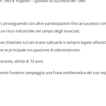
l 1983 e
Yuppies – I giovani di successo
del 1986.
n
, proseguendo con altre partecipazioni fino al successo con
n ricco industriale nel campo degli insaccati.
ue chiamate sul set erano saltuarie e sempre legate all’esiste
ere la principale occupazione di odontotecnico.
inante, all’età di 73 anni.
mento funebre campeggia una frase emblematica del suo reper