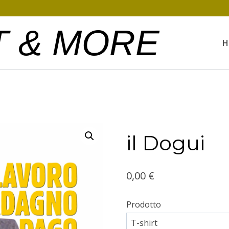
T & MORE
H
il Dogui
0,00
€
Prodotto