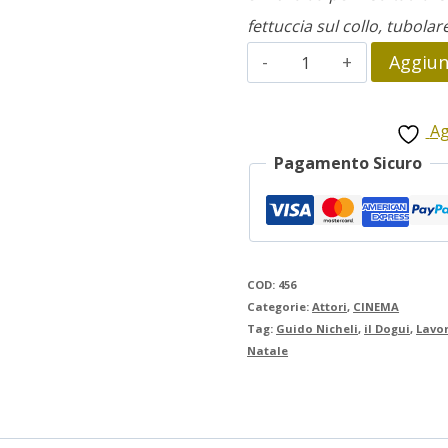
fettuccia sul collo, tubolar
il
Aggiung
Dogui
quantità
Ag
Pagamento Sicuro
COD:
456
Categorie:
Attori
,
CINEMA
Tag:
Guido Nicheli
,
il Dogui
,
Lavo
Natale