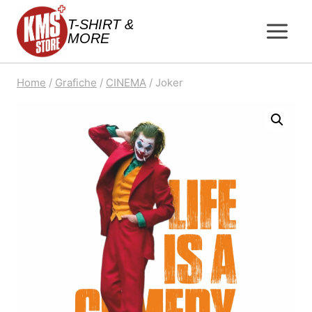
Salta
T-SHIRT &
al
MORE
contenuto
Home
/
Grafiche
/
CINEMA
/
Joker