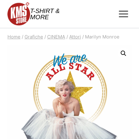
Salta
T-SHIRT &
al
MORE
contenuto
Home
/
Grafiche
/
CINEMA
/
Attori
/
Marilyn Monroe