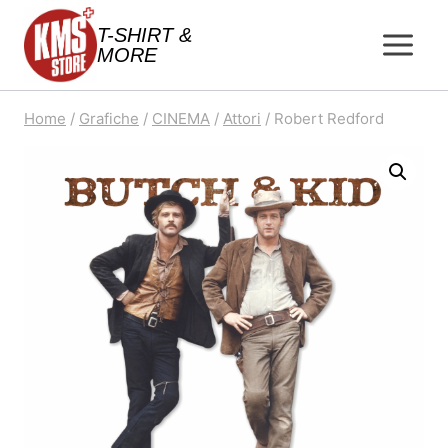
Salta
T-SHIRT &
al
MORE
contenuto
Home
/
Grafiche
/
CINEMA
/
Attori
/
Robert Redford