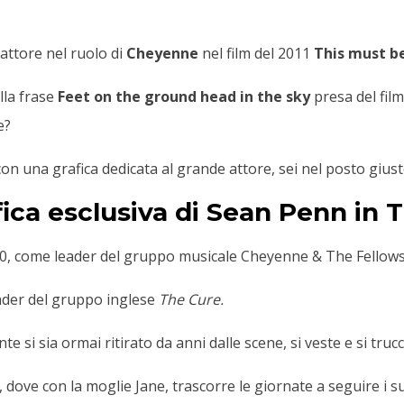
’attore nel ruolo di
Cheyenne
nel film del 2011
This must be
lla frase
Feet on the ground head in the sky
presa del film
e?
 con una grafica dedicata al grande attore, sei nel posto giu
fica esclusiva di Sean Penn in 
 80, come leader del gruppo musicale Cheyenne & The Fellow
eader del gruppo inglese
The Cure.
te si sia ormai ritirato da anni dalle scene, si veste e si tru
, dove con la moglie Jane, trascorre le giornate a seguire i s