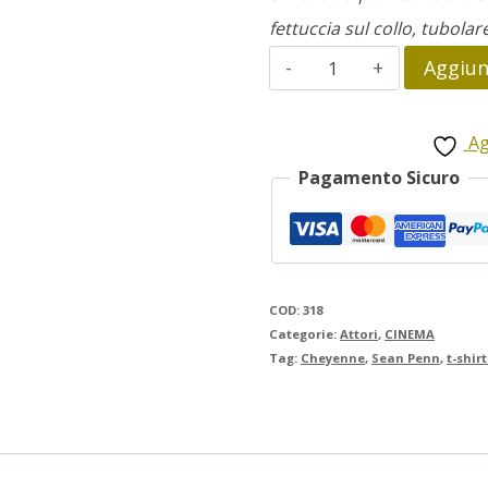
fettuccia sul collo, tubolar
This
Aggiung
must
be
Ag
the
Pagamento Sicuro
place
quantità
COD:
318
Categorie:
Attori
,
CINEMA
Tag:
Cheyenne
,
Sean Penn
,
t-shir