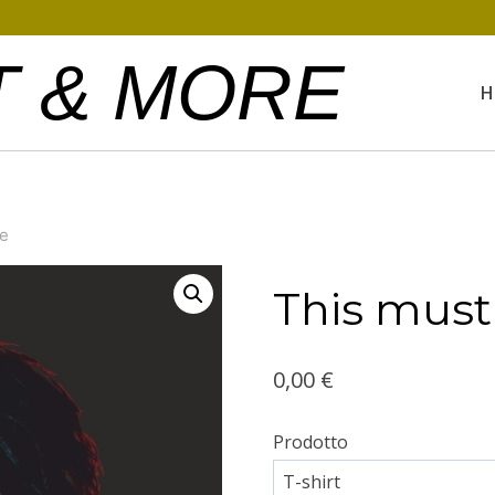
T & MORE
H
ce
This must
0,00
€
Prodotto