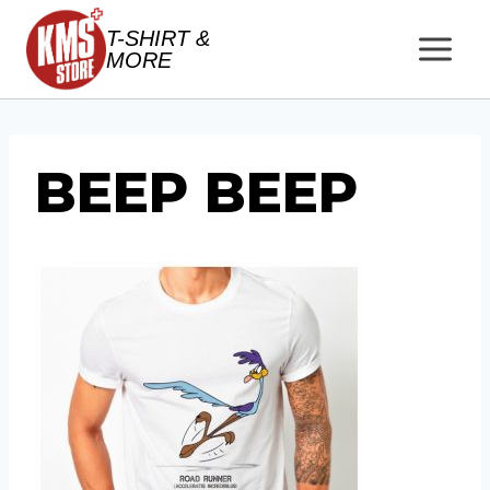
Salta
T-SHIRT &
al
MORE
contenuto
BEEP BEEP