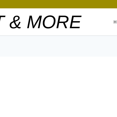
T & MORE
H