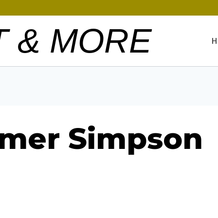
T & MORE
H
omer Simpson