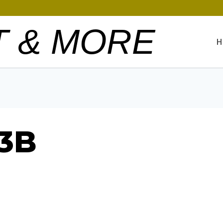
T & MORE
H
3B