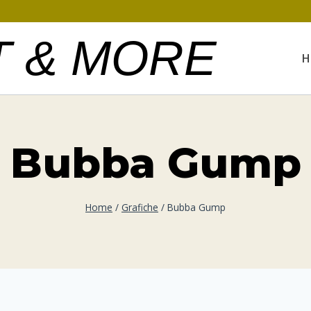
T & MORE
H
Bubba Gump
Home
/
Grafiche
/
Bubba Gump