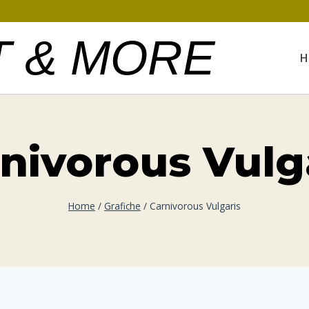
T & MORE
H
nivorous Vulg
Home
/
Grafiche
/
Carnivorous Vulgaris