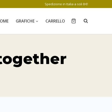
Spedizione in Italia a soli 8 €!
OME
GRAFICHE
CARRELLO
 together