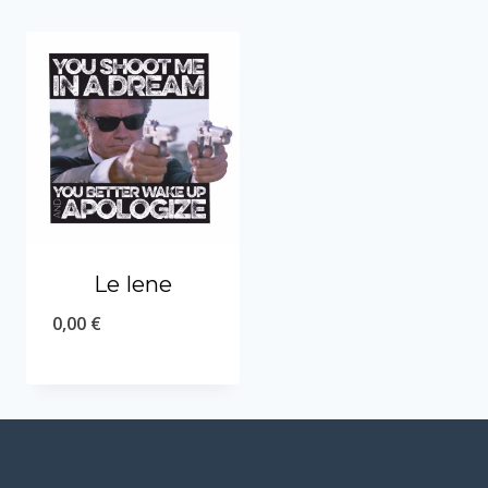
Le Iene
0,00
€