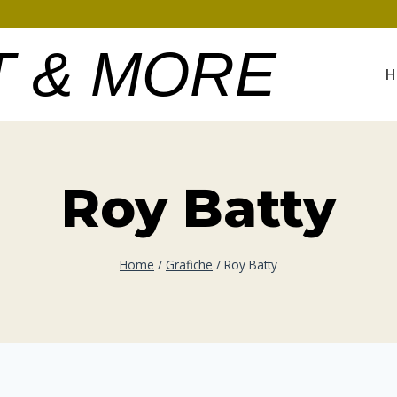
T & MORE
H
Roy Batty
Home
/
Grafiche
/
Roy Batty