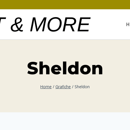
T & MORE
H
Sheldon
Home
/
Grafiche
/
Sheldon