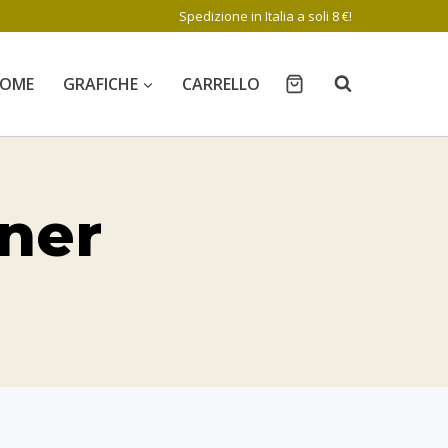
Spedizione in Italia a soli 8 €!
OME
GRAFICHE
CARRELLO
nner