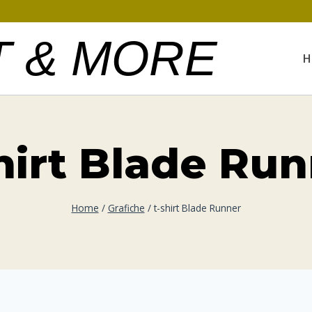
T & MORE
H
hirt Blade Ru
Home
/
Grafiche
/
t-shirt Blade Runner