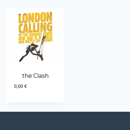
the Clash
0,00
€