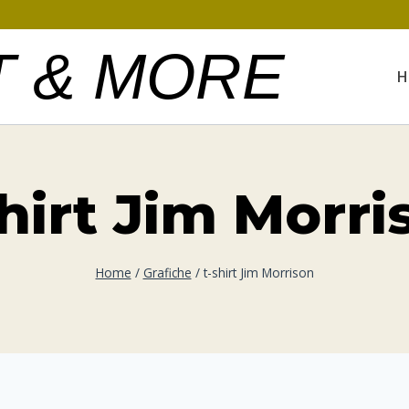
T & MORE
H
shirt Jim Morri
Home
/
Grafiche
/
t-shirt Jim Morrison