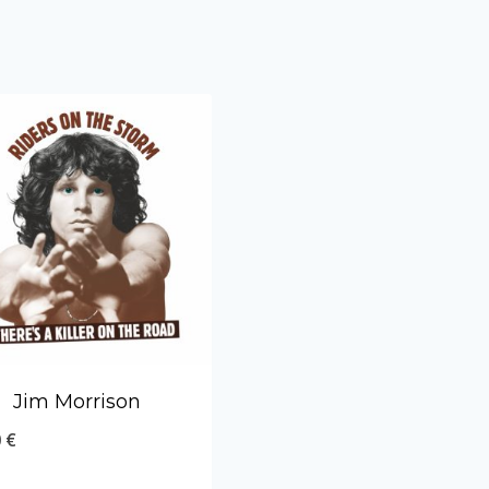
Jim Morrison
0
€