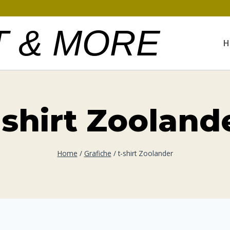
T & MORE
H
-shirt Zooland
Home
/
Grafiche
/
t-shirt Zoolander