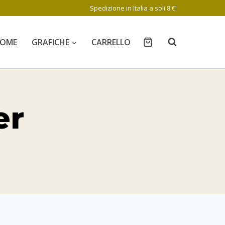
Spedizione in Italia a soli 8 €!
OME
GRAFICHE
CARRELLO
er