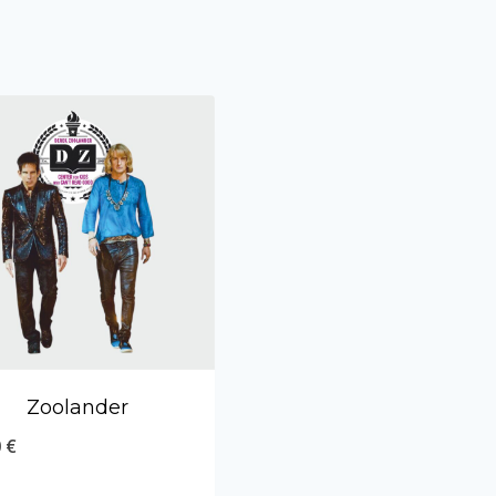
Zoolander
0
€