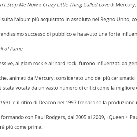
n’t Stop Me Now
e
Crazy Little Thing Called Love
di Mercury
 risulta l’album più acquistato in assoluto nel Regno Unito, co
randissimo successo di pubblico e ha avuto una forte influenz
l of Fame.
sive, al glam rock e all’hard rock, furono influenzati da gene
 che, animati da Mercury, considerato uno dei più carismatic
d è stata votata da un vasto numero di critici come la migliore 
 1991
, e il ritiro di Deacon nel 1997 frenarono la produzione 
formando con Paul Rodgers, dal 2005 al 2009, i Queen + Pau
arà più come prima…