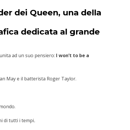
ader dei
Queen,
una della
afica dedicata al grande
unita ad un suo pensiero:
I won’t to be a
ian May e il batterista Roger Taylor.
l mondo.
i di tutti i tempi
.