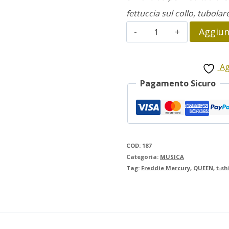
fettuccia sul collo, tubolar
Freddie
Aggiung
Mercury
quantità
Ag
Pagamento Sicuro
COD:
187
Categoria:
MUSICA
Tag:
Freddie Mercury
,
QUEEN
,
t-sh