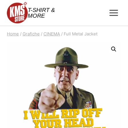
Salta
T-SHIRT &
al
MORE
contenuto
Home
/
Grafiche
/
CINEMA
/
Full Metal Jacket