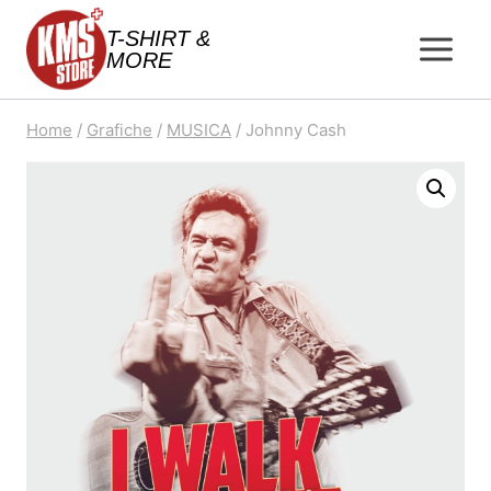
Salta
T-SHIRT &
al
MORE
contenuto
Home
/
Grafiche
/
MUSICA
/
Johnny Cash