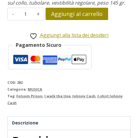
sul collo, tubolare, vestibilità regolare, peso 145 gr.
Johnny
Aggiungi al carrello
Cash
quantità
Aggiungi alla lista dei desideri
Pagamento Sicuro
COD:
282
Categoria:
MUSICA
Tag:
Folsom Prison
,
I walk the line
,
Johnny Cash
,
t-shirt Johnny
Cash
Descrizione