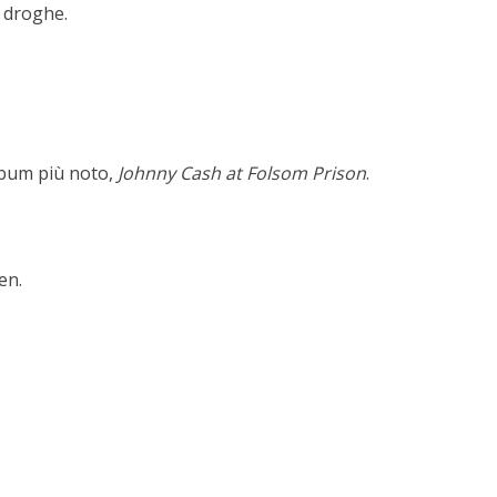
i droghe.
album più noto,
Johnny Cash at Folsom Prison
.
en.