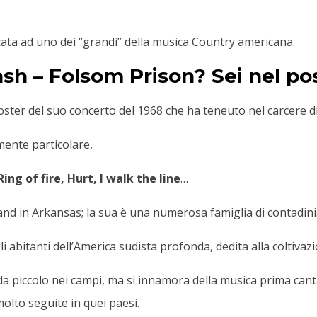
ata ad uno dei “grandi” della musica Country americana.
ash – Folsom Prison? Sei nel po
oster del suo concerto del 1968 che ha teneuto nel carcere d
mente particolare,
Ring of fire, Hurt, I walk the line
…
and in Arkansas; la sua è una numerosa famiglia di contadini
abitanti dell’America sudista profonda, dedita alla coltivazio
a piccolo nei campi, ma si innamora della musica prima cantan
olto seguite in quei paesi.