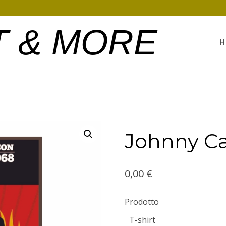
T & MORE
H
Johnny C
0,00
€
Prodotto