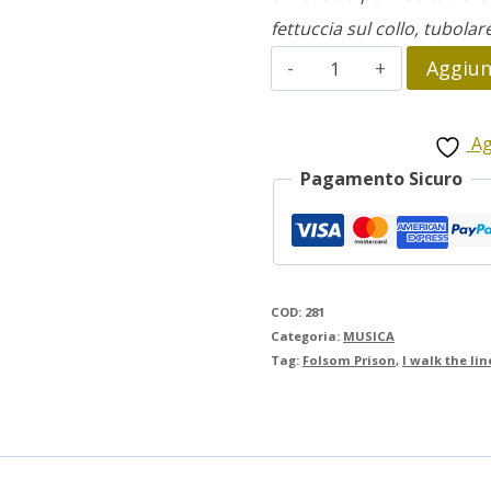
fettuccia sul collo, tubolar
Johnny
Aggiung
Cash
quantità
Ag
Pagamento Sicuro
COD:
281
Categoria:
MUSICA
Tag:
Folsom Prison
,
I walk the lin