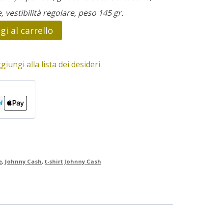
e, vestibilità regolare, peso 145 gr.
i al carrello
giungi alla lista dei desideri
e
,
Johnny Cash
,
t-shirt Johnny Cash