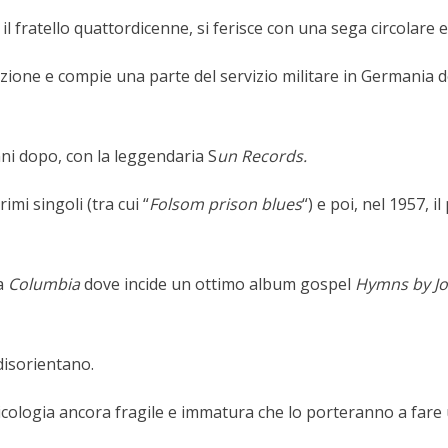
, il fratello quattordicenne, si ferisce con una sega circolare
viazione e compie una parte del servizio militare in Germania
ni dopo, con la leggendaria S
un Records.
imi singoli (tra cui “
Folsom prison blues
“) e poi, nel 1957, i
la
Columbia
dove incide un ottimo album gospel
Hymns by J
 disorientano.
cologia ancora fragile e immatura che lo porteranno a fare u