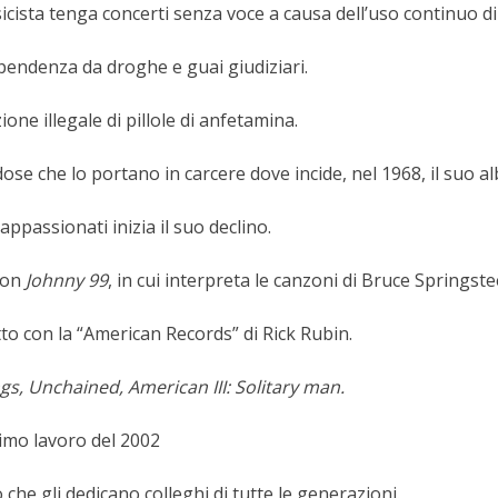
cista tenga concerti senza voce a causa dell’uso continuo d
ipendenza da droghe e guai giudiziari.
one illegale di pillole di anfetamina.
ose che lo portano in carcere dove incide, nel 1968, il suo 
appassionati inizia il suo declino.
con
Johnny 99
, in cui interpreta le canzoni di Bruce Springste
to con la “American Records” di Rick Rubin.
gs,
Unchained, American III: Solitary man.
ltimo lavoro del 2002
he gli dedicano colleghi di tutte le generazioni.