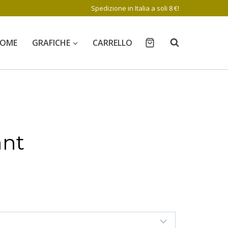
Spedizione in Italia a soli 8 €!
OME
GRAFICHE
CARRELLO
ant