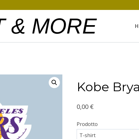
T & MORE
H
Kobe Bry
0,00
€
Prodotto