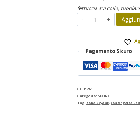
fettuccia sul collo, tubolar
Kobe
Aggiung
Bryant
quantità
Ag
Pagamento Sicuro
COD:
261
Categoria:
SPORT
Tag:
Kobe Bryant
,
Los Angeles Lak