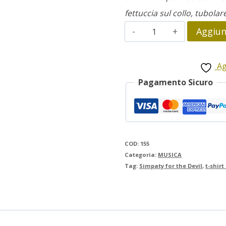
fettuccia sul collo, tubolar
the
Aggiung
Rolling
Stones
Ag
quantità
Pagamento Sicuro
COD:
155
Categoria:
MUSICA
Tag:
Simpaty for the Devil
,
t-shirt