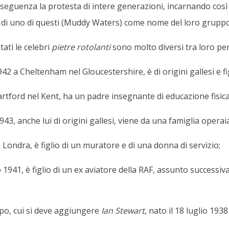
onseguenza la protesta di intere generazioni, incarnando così 
 di uno di questi (Muddy Waters) come nome del loro gruppo
ati le celebri
pietre rotolanti
sono molto diversi tra loro pe
942 a Cheltenham nel Gloucestershire, è di origini gallesi e fi
 Dartford nel Kent, ha un padre insegnante di educazione fisi
43, anche lui di origini gallesi, viene da una famiglia operaia
 Londra, è figlio di un muratore e di una donna di servizio;
 1941, è figlio di un ex aviatore della RAF, assunto success
ppo, cui si deve aggiungere
Ian Stewart
, nato il 18 luglio 193