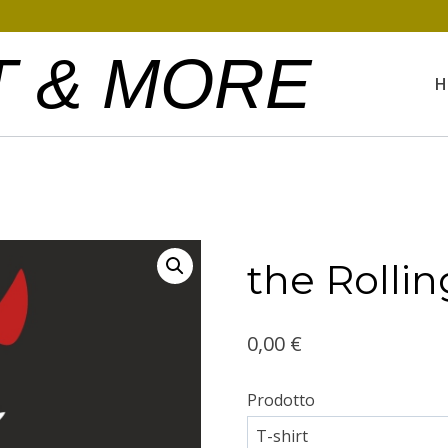
T & MORE
H
the Rolli
0,00
€
Prodotto