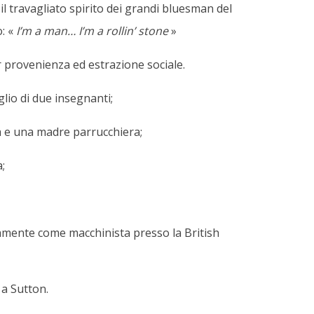
il travagliato spirito dei grandi bluesman del
: «
I’m a man… I’m a rollin’ stone
»
r provenienza ed estrazione sociale.
glio di due insegnanti;
ca e una madre parrucchiera;
;
ivamente come macchinista presso la British
8 a Sutton.