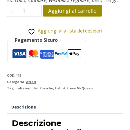
sul collo, tubolare, vestibilità regolare, peso 145 gr.
Steve
Aggiungi al carrello
McQueen
quantità
Aggiungi alla lista dei desideri
Pagamento Sicuro
COD:
115
Categoria:
Attori
Tag:
Indianapolis
,
Porsche
,
t-shirt Steve McQueen
Descrizione
Descrizione