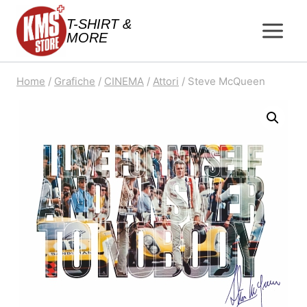
Salta
T-SHIRT &
al
MORE
contenuto
Home
/
Grafiche
/
CINEMA
/
Attori
/
Steve McQueen