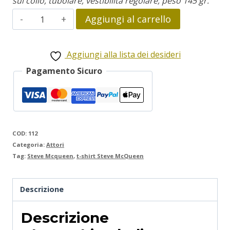
sul collo, tubolare, vestibilità regolare, peso 145 gr.
Steve
Aggiungi al carrello
McQueen
quantità
Aggiungi alla lista dei desideri
Pagamento Sicuro
COD:
112
Categoria:
Attori
Tag:
Steve Mcqueen
,
t-shirt Steve McQueen
Descrizione
Descrizione