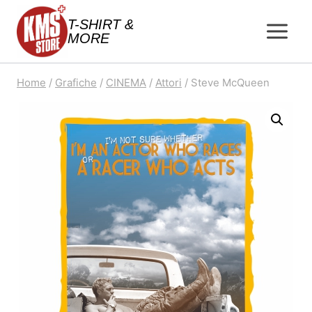
Salta
T-SHIRT &
al
MORE
contenuto
Home
/
Grafiche
/
CINEMA
/
Attori
/
Steve McQueen