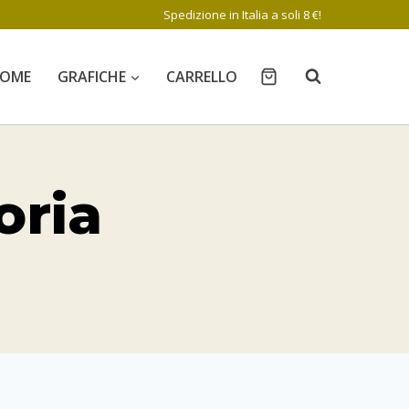
Spedizione in Italia a soli 8 €!
OME
GRAFICHE
CARRELLO
oria