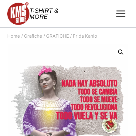
Salta
T-SHIRT &
al
MORE
contenuto
Home
/
Grafiche
/
GRAFICHE
/
Frida Kahlo