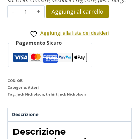
sul collo, tubolare, vestibilità regolare, peso 145 gr.
Jack
Aggiungi al carrello
Nicholson
quantità
Aggiungi alla lista dei desideri
Pagamento Sicuro
COD:
063
Categoria:
Attori
Tag:
Jack Nicholson
,
t-shirt Jack Nicholson
Descrizione
Descrizione