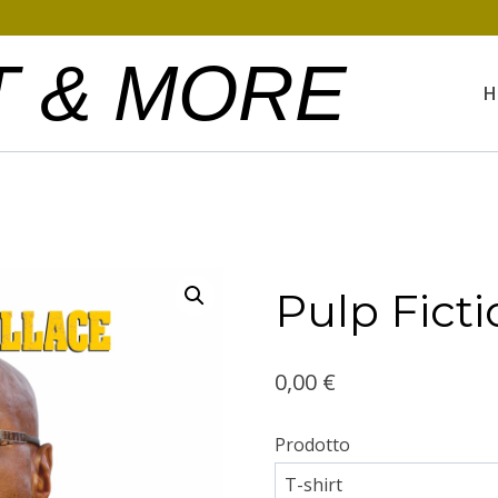
T & MORE
H
Pulp Ficti
0,00
€
Prodotto