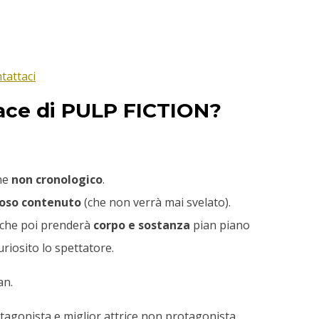
tattaci
llace di PULP FICTION?
ine
non cronologico
.
ioso contenuto
(che non verrà mai svelato).
 che poi prenderà
corpo e sostanza
pian piano
uriosito lo spettatore.
an.
tagonista e miglior attrice non protagonista.