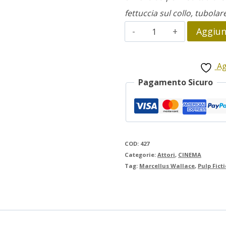
fettuccia sul collo, tubolar
Pulp
Aggiung
Fiction
quantità
Ag
Pagamento Sicuro
COD:
427
Categorie:
Attori
,
CINEMA
Tag:
Marcellus Wallace
,
Pulp Fict