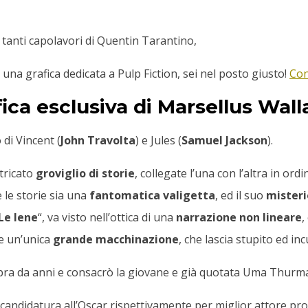
i tanti capolavori di Quentin Tarantino,
 una grafica dedicata a Pulp Fiction, sei nel posto giusto!
Con
fica esclusiva di Marsellus Wa
di Vincent (
John Travolta
) e Jules (
Samuel Jackson
).
ntricato
groviglio di storie
, collegate l’una con l’altra in ord
e le storie sia una
fantomatica valigetta
, ed il suo
mister
Le Iene
“, va visto nell’ottica di una
narrazione non lineare
,
me un’unica
grande macchinazione
, che lascia stupito ed inc
ombra da anni e consacrò la giovane e già quotata Uma Thurm
candidatura all’Oscar rispettivamente per miglior attore pro