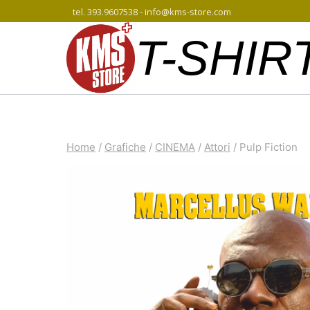
Salta
tel. 393.9607538 - info@kms-store.com
al
T-SHIR
contenuto
Home
/
Grafiche
/
CINEMA
/
Attori
/
Pulp Fiction