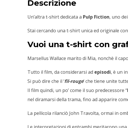
Descrizione
Un’altra t-shirt dedicata a
Pulp Fiction
, uno de
Stai cercando una t-shirt unica ed originale con
Vuoi una t-shirt con gra
Marsellus Wallace marito di Mia, nonchè il capo 
Tutto il film, da considerarsi ad
episodi
, è un i
Si può dire che il ‘
fil-rouge
‘ che tiene unite tutt
Il film quindi, un po’ come il suo predecessore “
nel diramarsi della trama, fino ad apparire co
La pellicola rilanciò John Travolta, ormai in 
Le interpretazioni di entrambi meritarono una 