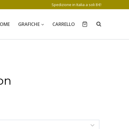
Spedizione in Italia a soli 8 €!
OME
GRAFICHE
CARRELLO
on