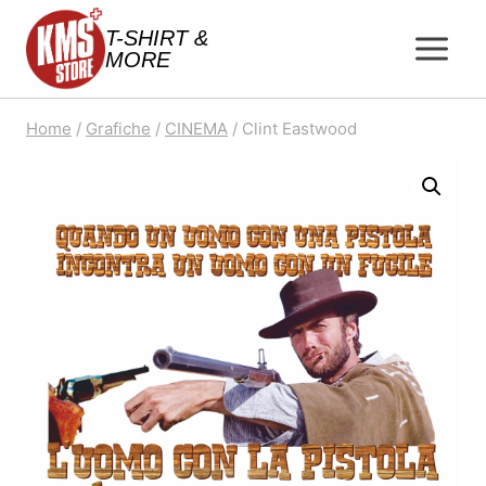
Salta
T-SHIRT &
al
MORE
contenuto
Home
/
Grafiche
/
CINEMA
/
Clint Eastwood